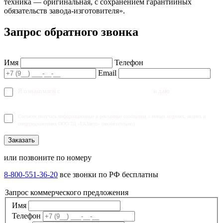
техника — оригинальная, с сохранением гарантийных
обязательств завода-изготовителя».
Запрос обратного звонка
Имя
Телефон
Email
Я ознакомлен с
политикой конфиденциальности
и даю
согласие на
обработку персональных данных
Согласен получать информационные и рекламные сообщения о новых моделях, акциях и
спецпредложениях ООО ТД «ГАЗавто» (необязательно)
Заказать
или позвоните по номеру
8-800-551-36-20
все звонки по РФ бесплатны
Запрос коммерческого предложения
Имя
Телефон