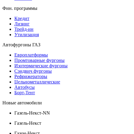
Фин. программы
Кредит
Лизинг
Трейд-ин
Утилизация
Автофургоны ГАЗ
Европлатформы
Промтоварные фургоны
Изотермические фургоны
Сэндвич фургоны
Рефрижераторы
Цельнометаллические
Автобусы
Борт-Тент
Новые автомобили
Газель-Некст-NN
Газель-Некст
Газон-Некст